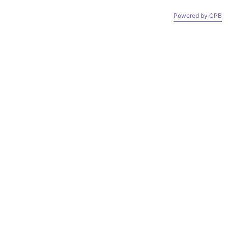
Zámky.
Powered by СPB
Prihlásiť / Registrovať
0
Košík
Môj účet